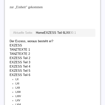
zur „Einheit“ gekommen
Aktuelle Seite:
Home
EXZESS Teil 6
LXII
30.1
Der Exzess, woraus besteht er?
EXZESS
TANZTEXTE 1
TANZTEXTE 2
EXZESS Teil 2
EXZESS Teil 3
EXZESS Teil 4
EXZESS Teil 5
EXZESS Teil 6
LX
LXI
LXII
LXIII
LXIV
LXV
LXVI