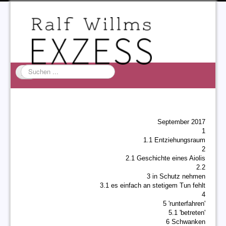
Suchen
...
Startseite
EXZESS
September 2017
Ralf Willms
1
1.1 Entziehungsraum
Acta Litterarum
2
2.1 Geschichte eines Aiolis
2.2
3 in Schutz nehmen
3.1 es einfach an stetigem Tun fehlt
4
5 'runterfahren'
5.1 'betreten'
6 Schwanken