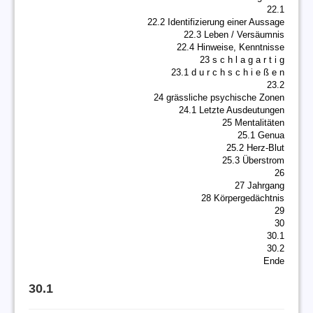
22.1
22.2 Identifizierung einer Aussage
22.3 Leben / Versäumnis
22.4 Hinweise, Kenntnisse
23 s c h l a g a r t i g
23.1 d u r c h s c h i e ß e n
23.2
24 grässliche psychische Zonen
24.1 Letzte Ausdeutungen
25 Mentalitäten
25.1 Genua
25.2 Herz-Blut
25.3 Überstrom
26
27 Jahrgang
28 Körpergedächtnis
29
30
30.1
30.2
Ende
30.1