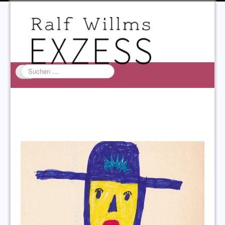
Suchen
...
Startseite
EXZESS
Ralf Willms
Acta Litterarum