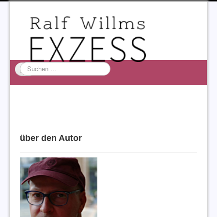
Suchen
...
Startseite
EXZESS
Ralf Willms
über den Autor
Acta Litterarum