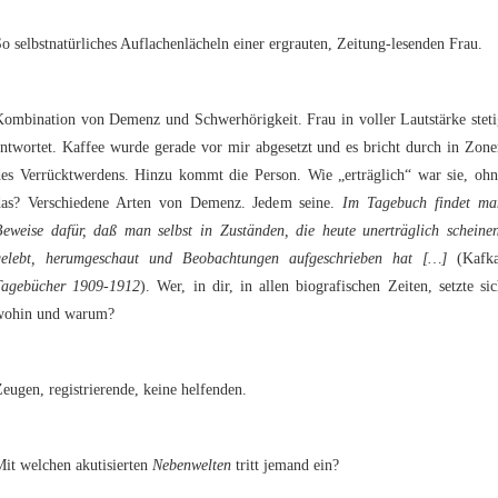
o selbstnatürliches Auflachenlächeln einer ergrauten, Zeitung-lesenden Frau.
Kombination von Demenz und Schwerhörigkeit. Frau in voller Lautstärke steti
ntwortet. Kaffee wurde gerade vor mir abgesetzt und es bricht durch in Zon
des Verrücktwerdens. Hinzu kommt die Person. Wie „erträglich“ war sie, ohn
das? Verschiedene Arten von Demenz. Jedem seine.
Im Tagebuch findet ma
Beweise dafür, daß man selbst in Zuständen, die heute unerträglich scheinen
gelebt, herumgeschaut und Beobachtungen aufgeschrieben hat […]
(Kafka
Tagebücher 1909-1912
). Wer, in dir, in allen biografischen Zeiten, setzte si
wohin und warum?
eugen, registrierende, keine helfenden.
it welchen akutisierten
Nebenwelten
tritt jemand ein?