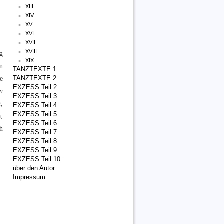
XIII
XIV
XV
XVI
XVII
XVIII
g
XIX
en
TANZTEXTE 1
e
TANZTEXTE 2
EXZESS Teil 2
n
EXZESS Teil 3
,
EXZESS Teil 4
EXZESS Teil 5
,
EXZESS Teil 6
ch
EXZESS Teil 7
EXZESS Teil 8
EXZESS Teil 9
EXZESS Teil 10
über den Autor
Impressum