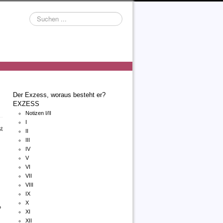
Suchen
...
Der Exzess, woraus besteht er?
EXZESS
Notizen I/II
I
t
II
III
IV
V
VI
VII
VIII
IX
X
e?
XI
XII