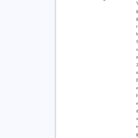
r
S
n
d