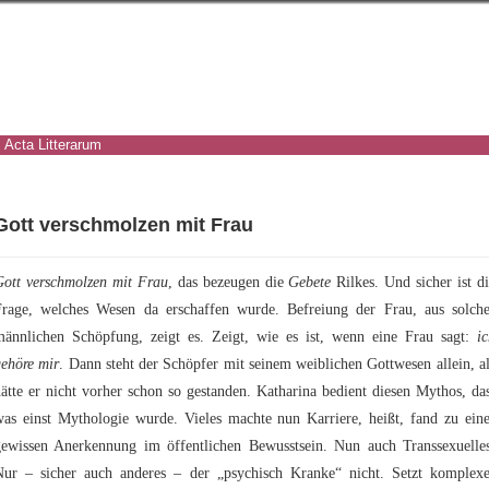
Acta Litterarum
Gott verschmolzen mit Frau
Gott verschmolzen mit Frau
, das bezeugen die
Gebete
Rilkes. Und sicher ist d
Frage, welches Wesen da erschaffen wurde. Befreiung der Frau, aus solche
männlichen Schöpfung, zeigt es. Zeigt, wie es ist, wenn eine Frau sagt:
i
gehöre mir
. Dann steht der Schöpfer mit seinem weiblichen Gottwesen allein, a
ätte er nicht vorher schon so gestanden. Katharina bedient diesen Mythos, da
was einst Mythologie wurde. Vieles machte nun Karriere, heißt, fand zu eine
gewissen Anerkennung im öffentlichen Bewusstsein. Nun auch Transsexuelles
Nur – sicher auch anderes – der „psychisch Kranke“ nicht. Setzt komplexe