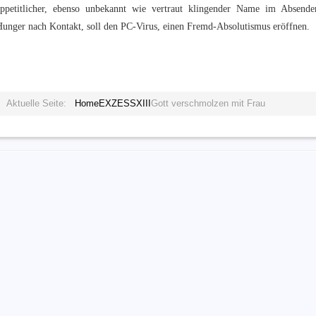
appetitlicher, ebenso unbekannt wie vertraut klingender Name im Absender
Hunger nach Kontakt, soll den PC-Virus, einen Fremd-Absolutismus eröffnen.
Aktuelle Seite:
Home
EXZESS
XIII
Gott verschmolzen mit Frau