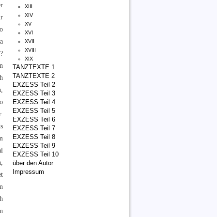
r
XIII
XIV
r
XV
o
XVI
na
XVII
XVIII
t?
XIX
en
TANZTEXTE 1
TANZTEXTE 2
h
EXZESS Teil 2
,
EXZESS Teil 3
o
EXZESS Teil 4
EXZESS Teil 5
r.
EXZESS Teil 6
s
EXZESS Teil 7
EXZESS Teil 8
m
EXZESS Teil 9
l
EXZESS Teil 10
,
über den Autor
Impressum
et
n
h
n