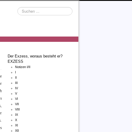
Suchen
...
Der Exzess, woraus besteht er?
EXZESS
Notizen I/II
I
ie
II
r
III
IV
ch
V
ls
VI
VII
s,
VIII
r
IX
.
X
XI
s
XII