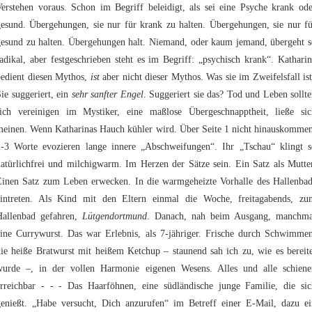
Verstehen voraus. Schon im Begriff beleidigt, als sei eine Psyche krank ode
gesund. Übergehungen, sie nur für krank zu halten. Übergehungen, sie nur fü
gesund zu halten. Übergehungen halt. Niemand, oder kaum jemand, übergeht s
adikal, aber festgeschrieben steht es im Begriff: „psychisch krank“. Kathari
bedient diesen Mythos,
ist
aber nicht dieser Mythos. Was sie im Zweifelsfall is
ie suggeriert, ein
sehr sanfter Engel
. Suggeriert sie das? Tod und Leben sollt
sich vereinigen im Mystiker, eine maßlose Übergeschnapptheit, ließe sic
meinen. Wenn Katharinas Hauch kühler wird. Über Seite 1 nicht hinauskommen
2-3 Worte evozieren lange innere „Abschweifungen“. Ihr „Tschau“ klingt s
atürlichfrei und milchigwarm. Im Herzen der Sätze sein. Ein Satz als Mutte
Einen Satz zum Leben erwecken. In die warmgeheizte Vorhalle des Hallenbad
eintreten. Als Kind mit den Eltern einmal die Woche, freitagabends, zu
Hallenbad gefahren,
Lütgendortmund
. Danach, nah beim Ausgang, manchma
eine Currywurst. Das war Erlebnis, als 7-jähriger. Frische durch Schwimmen
ie heiße Bratwurst mit heißem Ketchup – staunend sah ich zu, wie es bereit
wurde –, in der vollen Harmonie eigenen Wesens. Alles und alle schiene
erreichbar - - - Das Haarföhnen, eine südländische junge Familie, die sic
genießt. „Habe versucht, Dich anzurufen“ im Betreff einer E-Mail, dazu ei