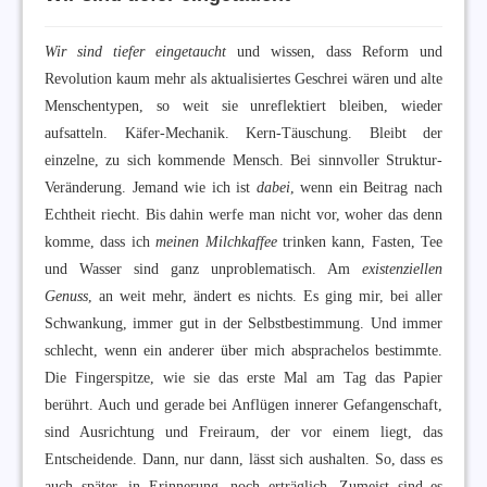
Wir sind tiefer eingetaucht
und wissen, dass Reform und
Revolution kaum mehr als aktualisiertes Geschrei wären und alte
Menschentypen, so weit sie unreflektiert bleiben, wieder
aufsatteln. Käfer-Mechanik. Kern-Täuschung. Bleibt der
einzelne, zu sich kommende Mensch. Bei sinnvoller Struktur-
Veränderung. Jemand wie ich ist
dabei
, wenn ein Beitrag nach
Echtheit riecht. Bis dahin werfe man nicht vor, woher das denn
komme, dass ich
meinen Milchkaffee
trinken kann, Fasten, Tee
und Wasser sind ganz unproblematisch. Am
existenziellen
Genuss
, an weit mehr, ändert es nichts. Es ging mir, bei aller
Schwankung, immer gut in der Selbstbestimmung. Und immer
schlecht, wenn ein anderer über mich absprachelos bestimmte.
Die Fingerspitze, wie sie das erste Mal am Tag das Papier
berührt. Auch und gerade bei Anflügen innerer Gefangenschaft,
sind Ausrichtung und Freiraum, der vor einem liegt, das
Entscheidende. Dann, nur dann, lässt sich aushalten. So, dass es
auch später, in Erinnerung, noch erträglich. Zumeist sind es