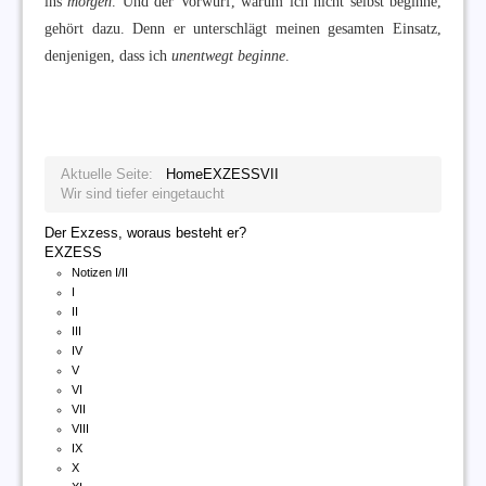
ins
morgen
. Und der Vorwurf, warum ich nicht selbst beginne,
gehört dazu. Denn er unterschlägt meinen gesamten Einsatz,
denjenigen, dass ich
unentwegt beginne
.
Aktuelle Seite:
Home
EXZESS
VII
Wir sind tiefer eingetaucht
Der Exzess, woraus besteht er?
EXZESS
Notizen I/II
I
II
III
IV
V
VI
VII
VIII
IX
X