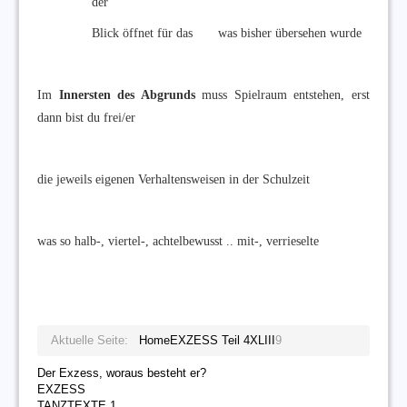
der
Blick öffnet für das was bisher übersehen wurde
Im
Innersten des Abgrunds
muss Spielraum entstehen, erst
dann bist du frei/er
die jeweils eigenen Verhaltensweisen in der Schulzeit
was so halb-, viertel-, achtelbewusst .. mit-, verrieselte
Aktuelle Seite:
Home
EXZESS Teil 4
XLIII
9
Der Exzess, woraus besteht er?
EXZESS
TANZTEXTE 1