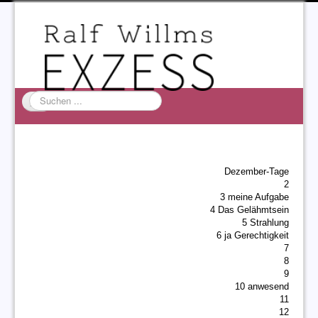
Suchen
...
Startseite
EXZESS
Dezember-Tage
Ralf Willms
2
3 meine Aufgabe
Acta Litterarum
4 Das Gelähmtsein
5 Strahlung
6 ja Gerechtigkeit
7
8
9
10 anwesend
11
12