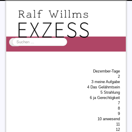
Suchen
...
Startseite
EXZESS
Dezember-Tage
Ralf Willms
2
3 meine Aufgabe
Acta Litterarum
4 Das Gelähmtsein
5 Strahlung
6 ja Gerechtigkeit
7
8
9
10 anwesend
11
12