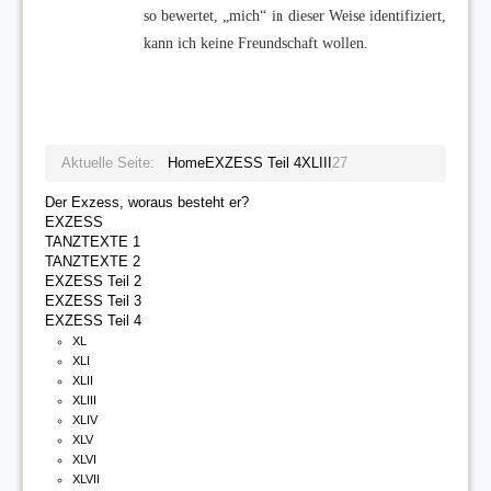
so bewertet, „mich“ in dieser Weise identifiziert,
kann ich keine Freundschaft wollen.
Aktuelle Seite:
Home
EXZESS Teil 4
XLIII
27
Der Exzess, woraus besteht er?
EXZESS
TANZTEXTE 1
TANZTEXTE 2
EXZESS Teil 2
EXZESS Teil 3
EXZESS Teil 4
XL
XLI
XLII
XLIII
XLIV
XLV
XLVI
XLVII