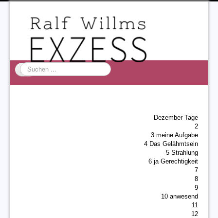
Suchen
...
Startseite
EXZESS
Dezember-Tage
Ralf Willms
2
3 meine Aufgabe
Acta Litterarum
4 Das Gelähmtsein
5 Strahlung
6 ja Gerechtigkeit
7
8
9
10 anwesend
11
12