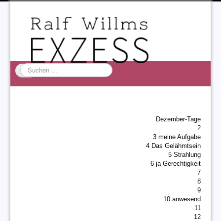
Suchen
...
Startseite
EXZESS
Dezember-Tage
Ralf Willms
2
3 meine Aufgabe
Acta Litterarum
4 Das Gelähmtsein
5 Strahlung
6 ja Gerechtigkeit
7
8
9
10 anwesend
11
12