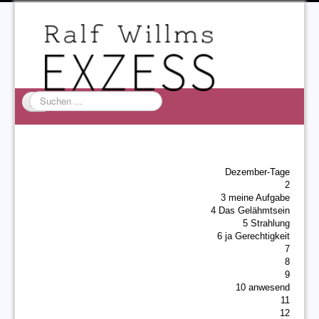
Suchen
...
Startseite
EXZESS
Dezember-Tage
Ralf Willms
2
3 meine Aufgabe
Acta Litterarum
4 Das Gelähmtsein
5 Strahlung
6 ja Gerechtigkeit
7
8
9
10 anwesend
11
12