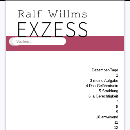
Suchen
...
Startseite
EXZESS
Dezember-Tage
Ralf Willms
2
3 meine Aufgabe
Acta Litterarum
4 Das Gelähmtsein
5 Strahlung
6 ja Gerechtigkeit
7
8
9
10 anwesend
11
12