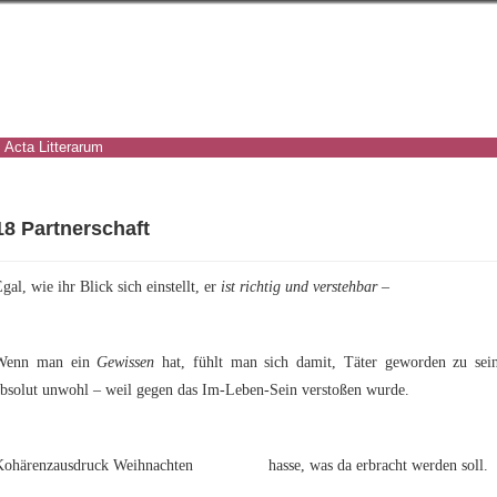
Acta Litterarum
18 Partnerschaft
gal, wie ihr Blick sich einstellt, er
ist richtig und verstehbar –
Wenn man ein
Gewissen
hat, fühlt man sich damit, Täter geworden zu sein
absolut unwohl – weil gegen das Im-Leben-Sein verstoßen wurde.
Kohärenzausdruck Weihnachten hasse, was da erbracht werden soll.