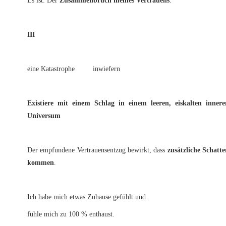
Es ist: Der
Zusammenbruch meines Vertrauens
.
III
eine Katastrophe inwiefern
Existiere mit einem Schlag in einem leeren, eiskalten innere
Universum
Der empfundene Vertrauensentzug bewirkt, dass
zusätzliche Schatte
kommen
.
Ich habe mich etwas Zuhause gefühlt und
fühle mich zu 100 % enthaust.