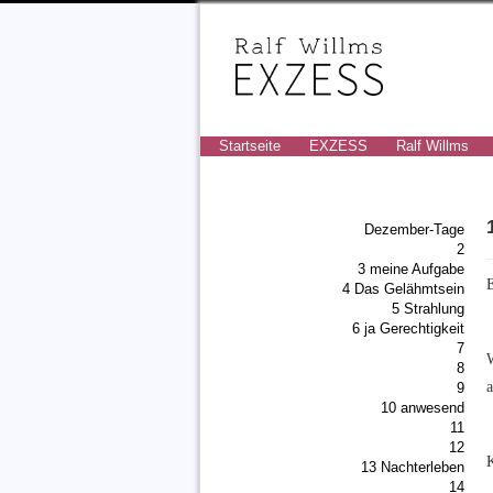
Startseite
EXZESS
Ralf Willms
Dezember-Tage
2
3 meine Aufgabe
E
4 Das Gelähmtsein
5 Strahlung
6 ja Gerechtigkeit
7
8
9
10 anwesend
11
12
13 Nachterleben
14