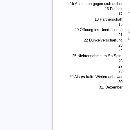
15 Ansichten gegen sich selbst
16 Freiheit
E
17
18 Partnerschaft
19
20 Öffnung ins Unerträgliche
21
22 Dunkelverschärfung
23
24
25 Nichtannahme im So-Sein.
26
27
28
29 Als es kalte Winternacht war
30
31. Dezember