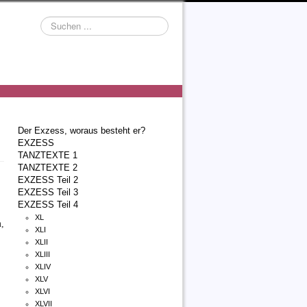
Suchen
...
Der Exzess, woraus besteht er?
EXZESS
TANZTEXTE 1
TANZTEXTE 2
EXZESS Teil 2
EXZESS Teil 3
EXZESS Teil 4
XL
,
XLI
XLII
XLIII
XLIV
XLV
XLVI
XLVII