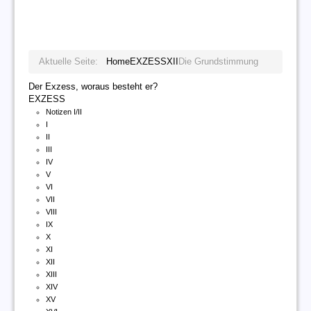
Aktuelle Seite:
Home
EXZESS
XII
Die Grundstimmung
Der Exzess, woraus besteht er?
EXZESS
Notizen I/II
I
II
III
IV
V
VI
VII
VIII
IX
X
XI
XII
XIII
XIV
XV