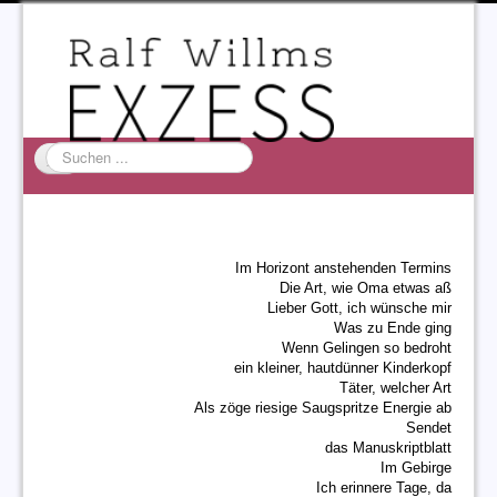
Suchen
...
Startseite
EXZESS
Im Horizont anstehenden Termins
Ralf Willms
Die Art, wie Oma etwas aß
Lieber Gott, ich wünsche mir
Acta Litterarum
Was zu Ende ging
Wenn Gelingen so bedroht
ein kleiner, hautdünner Kinderkopf
Täter, welcher Art
Als zöge riesige Saugspritze Energie ab
Sendet
das Manuskriptblatt
Im Gebirge
Ich erinnere Tage, da