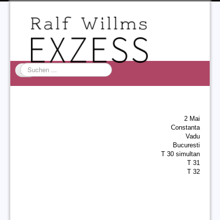
Suchen
...
Startseite
EXZESS
2 Mai
Ralf Willms
Constanta
Vadu
Acta Litterarum
Bucuresti
T 30 simultan
T 31
T 32