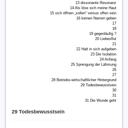
13 dissonante Resonanz
14 Als löse sich meine Haut
15 sich öffnen „sollen“ versus offen sein
16 keinen Namen geben
17
18
19 gegenläufig ?
20 Liebesflut
21
22 Halt in sich aufgeben
23 Die Isolation
24 Anfang
25 Sprengung der Lähmung
26
27
28 Betriebs-wirtschaftlicher Hintergrund
29 Todesbewusstsein
30
31
31 Die Wunde geht
29 Todesbewusstsein