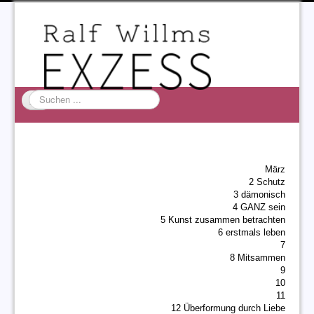
Suchen
...
Startseite
EXZESS
März
Ralf Willms
2 Schutz
3 dämonisch
Acta Litterarum
4 GANZ sein
5 Kunst zusammen betrachten
6 erstmals leben
7
8 Mitsammen
9
10
11
12 Überformung durch Liebe