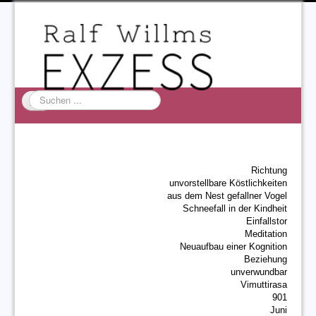
Suchen
...
Startseite
EXZESS
Richtung
Ralf Willms
unvorstellbare Köstlichkeiten
aus dem Nest gefallner Vogel
Acta Litterarum
Schneefall in der Kindheit
Einfallstor
Meditation
Neuaufbau einer Kognition
Beziehung
unverwundbar
Vimuttirasa
901
Juni