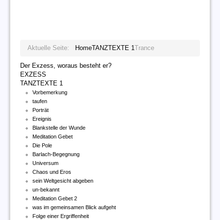
Aktuelle Seite:
Home
TANZTEXTE 1
Trance
Der Exzess, woraus besteht er?
EXZESS
TANZTEXTE 1
Vorbemerkung
taufen
Porträt
Ereignis
Blankstelle der Wunde
Meditation Gebet
Die Pole
Barlach-Begegnung
Universum
Chaos und Eros
sein Weltgesicht abgeben
un-bekannt
Meditation Gebet 2
was im gemeinsamen Blick aufgeht
Folge einer Ergriffenheit