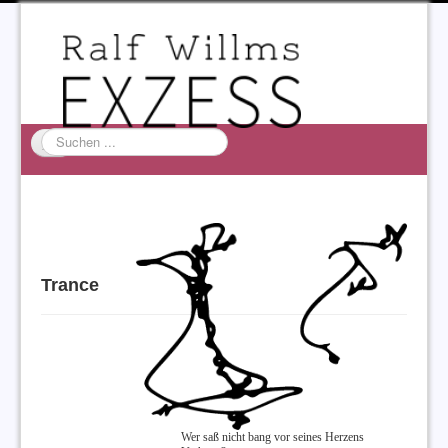
Suchen
...
Startseite
EXZESS
Ralf Willms
Trance
Acta Litterarum
Wer saß nicht bang vor seines Herzens