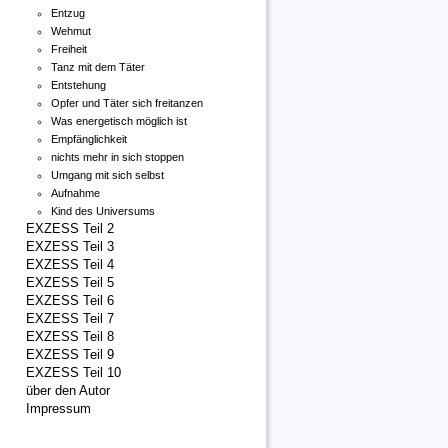
Entzug
Wehmut
Freiheit
Tanz mit dem Täter
Entstehung
Opfer und Täter sich freitanzen
Was energetisch möglich ist
Empfänglichkeit
nichts mehr in sich stoppen
Umgang mit sich selbst
Aufnahme
Kind des Universums
EXZESS Teil 2
EXZESS Teil 3
EXZESS Teil 4
EXZESS Teil 5
EXZESS Teil 6
EXZESS Teil 7
EXZESS Teil 8
EXZESS Teil 9
EXZESS Teil 10
über den Autor
Impressum