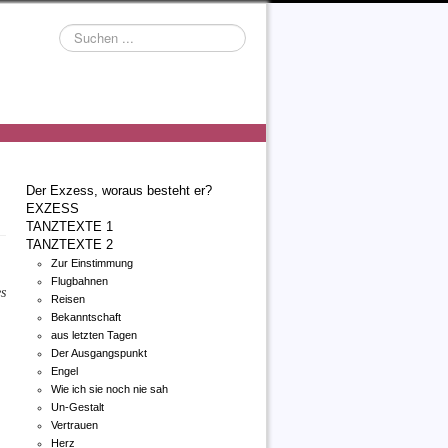
Suchen
...
Der Exzess, woraus besteht er?
EXZESS
TANZTEXTE 1
TANZTEXTE 2
Zur Einstimmung
Flugbahnen
es
Reisen
Bekanntschaft
aus letzten Tagen
Der Ausgangspunkt
Engel
Wie ich sie noch nie sah
Un-Gestalt
Vertrauen
Herz