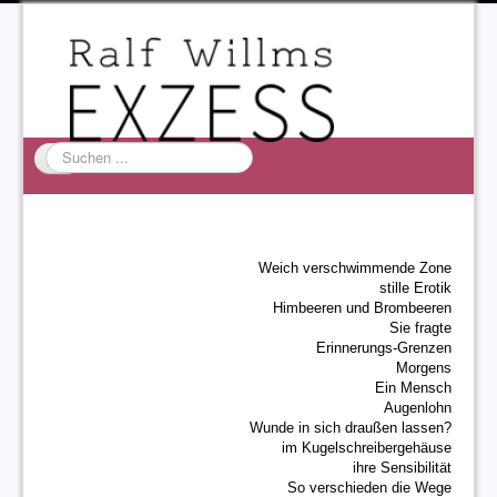
Suchen
...
Startseite
EXZESS
Weich verschwimmende Zone
Ralf Willms
stille Erotik
Himbeeren und Brombeeren
Acta Litterarum
Sie fragte
Erinnerungs-Grenzen
Morgens
Ein Mensch
Augenlohn
Wunde in sich draußen lassen?
im Kugelschreibergehäuse
ihre Sensibilität
So verschieden die Wege