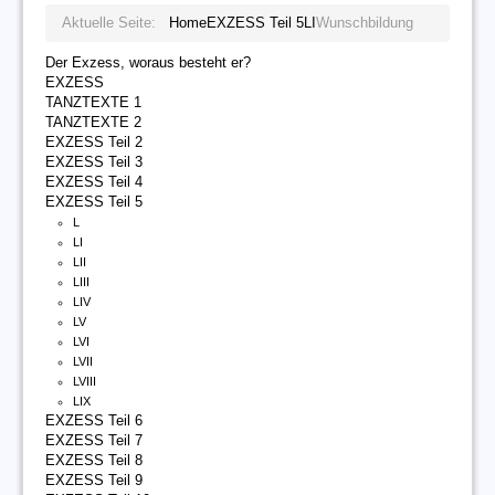
Aktuelle Seite:
Home
EXZESS Teil 5
LI
Wunschbildung
Der Exzess, woraus besteht er?
EXZESS
TANZTEXTE 1
TANZTEXTE 2
EXZESS Teil 2
EXZESS Teil 3
EXZESS Teil 4
EXZESS Teil 5
L
LI
LII
LIII
LIV
LV
LVI
LVII
LVIII
LIX
EXZESS Teil 6
EXZESS Teil 7
EXZESS Teil 8
EXZESS Teil 9