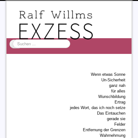
Suchen
...
Startseite
EXZESS
Wenn etwas Sonne
Ralf Willms
Un-Sicherheit
ganz nah
Acta Litterarum
für alles
Wunschbildung
Ertrag
jedes Wort, das ich noch setze
Das Eintauchen
gerade sie
Felder
Entfernung der Grenzen
Wahrnehmung